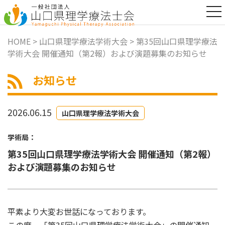
t
o
g
g
HOME
>
山口県理学療法学術大会
> 第35回山口県理学療法
l
学術大会 開催通知（第2報）および演題募集のお知らせ
e
n
a
お知らせ
v
i
g
a
2026.06.15
山口県理学療法学術大会
t
i
o
学術局：
n
第35回山口県理学療法学術大会 開催通知（第2報）
および演題募集のお知らせ
平素より大変お世話になっております。