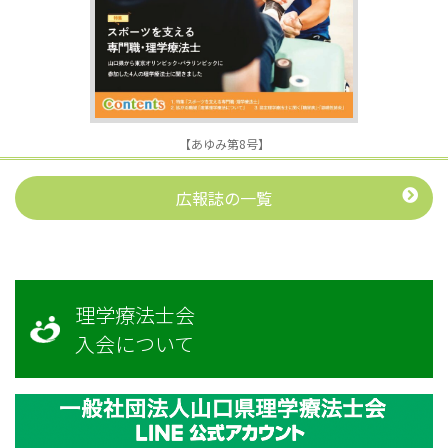
【あゆみ第8号】
広報誌の一覧
理学療法士会
入会について