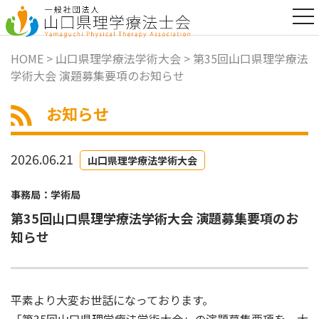
t
o
g
g
HOME
>
山口県理学療法学術大会
> 第35回山口県理学療法
l
学術大会 演題募集要項のお知らせ
e
n
a
お知らせ
v
i
g
a
2026.06.21
山口県理学療法学術大会
t
i
o
事務局：学術局
n
第35回山口県理学療法学術大会 演題募集要項のお
知らせ
平素より大変お世話になっております。