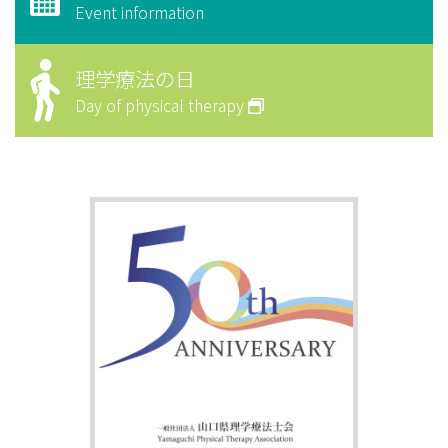
Event information
理学療法の日
Day of physical therapy