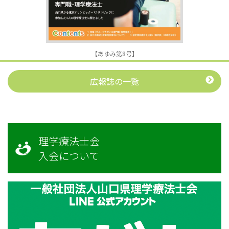
【あゆみ第8号】
広報誌の一覧
理学療法士会
入会について