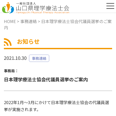
t
o
g
g
HOME
>
事務連絡
> 日本理学療法士協会代議員選挙のご案
l
内
e
n
a
お知らせ
v
i
g
a
2021.10.30
事務連絡
t
i
o
事務局：
n
日本理学療法士協会代議員選挙のご案内
2022年1月～3月にかけて日本理学療法士協会の代議員選
挙が実施されます。