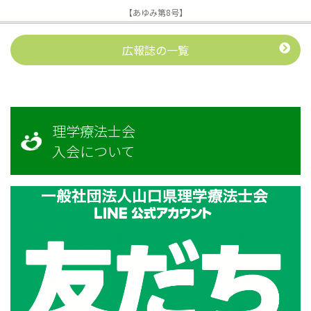
【あゆみ第8号】
広報誌の一覧
理学療法士会
入会について