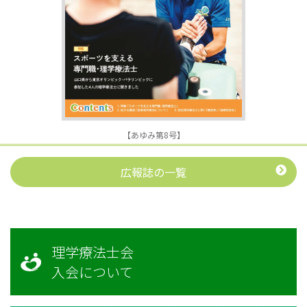
【あゆみ第8号】
広報誌の一覧
理学療法士会
入会について