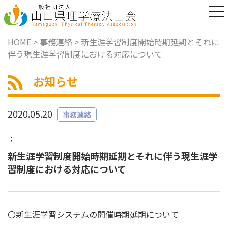
t
o
g
g
HOME
>
事務連絡
> 新生涯学習制度開始時期延期とそれに
l
伴う現生涯学習制度における対応について
e
n
a
お知らせ
v
i
g
a
2020.05.20
事務連絡
t
i
o
：
n
新生涯学習制度開始時期延期とそれに伴う現生涯学
習制度における対応について
〇新生涯学習システムの開催時期延期について