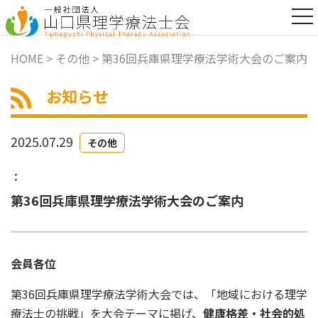
t
o
g
g
HOME
>
その他
> 第36回兵庫県理学療法学術大会のご案内
l
e
n
お知らせ
a
v
i
2025.07.29
g
その他
a
t
：
i
o
第36回兵庫県理学療法学術大会のご案内
n
会員各位
第36回兵庫県理学療法学術大会では、「地域における理学
療法士の挑戦」を大会テーマに掲げ、
健康格差・社会的処