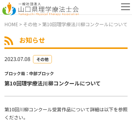
t
o
g
g
HOME
>
その他
> 第10回理学療法川柳コンクールについて
l
e
n
お知らせ
a
v
i
2023.07.08
g
その他
a
t
ブロック局：中部ブロック
i
o
第10回理学療法川柳コンクールについて
n
第10回川柳コンクール受賞作品について詳細は以下を参照
ください。