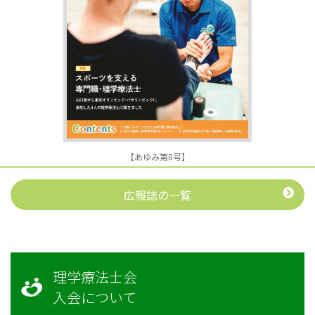
【あゆみ第8号】
広報誌の一覧
理学療法士会
入会について