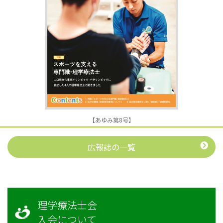
【あゆみ第8号】
広報誌の一覧
理学療法士会
入会について