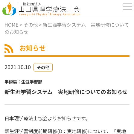
t
o
g
g
HOME
>
その他
> 新生涯学習システム 実地研修について
l
のお知らせ
e
n
a
お知らせ
v
i
g
a
2021.10.10
その他
t
i
o
学術局：生涯学習部
n
新生涯学習システム 実地研修についてのお知らせ
日本理学療法士協会よりお知らせです。
新生涯学習制度前期研修(D：実地研修)について、「実地