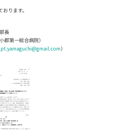
ております。
 部長
（小郡第一総合病院）
i.pt.yamaguchi@gmail.com
）