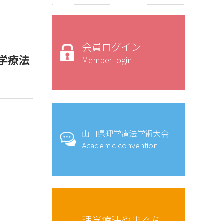
会員ログイン
学療法
Member login
山口県理学療法学術大会
Academic convention
。
理学療法やまぐち