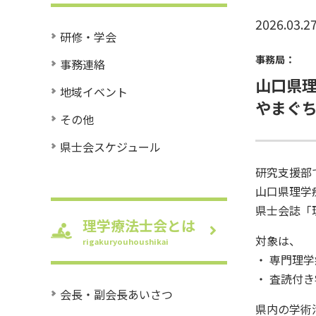
2026.03.2
研修・学会
事務局：
事務連絡
山口県
地域イベント
やまぐち
その他
県士会スケジュール
研究支援部
山口県理学
県士会誌「
理学療法士会とは
対象は、
rigakuryouhoushikai
・ 専門理
・ 査読付
会長・副会長あいさつ
県内の学術