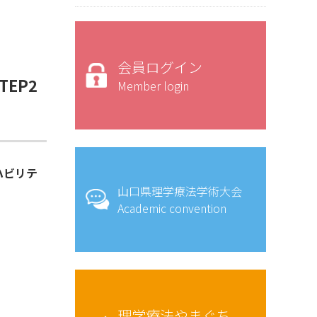
会員ログイン
EP2
Member login
ハビリテ
山口県理学療法学術大会
Academic convention
理学療法やまぐち