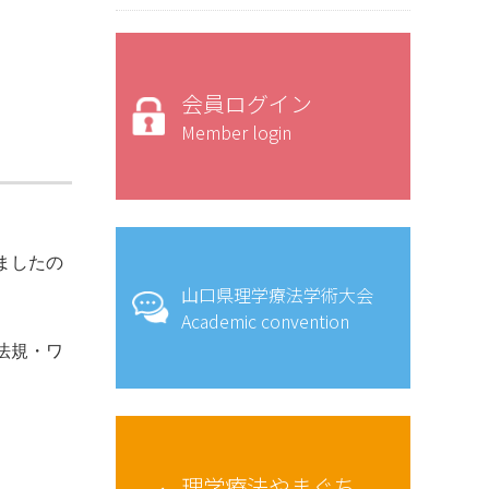
会員ログイン
Member login
ましたの
山口県理学療法学術大会
Academic convention
法規・ワ
。
理学療法やまぐち