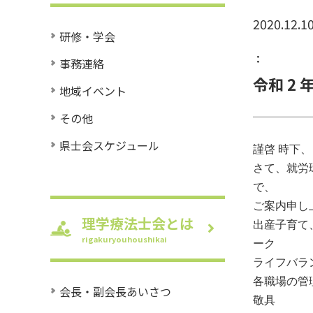
2020.12.1
研修・学会
：
事務連絡
令和 2
地域イベント
その他
県士会スケジュール
謹啓 時下
さて、就労
で、
ご案内申し
理学療法士会とは
出産子育て
rigakuryouhoushikai
ーク
ライフバラ
各職場の管
会長・副会長あいさつ
敬具