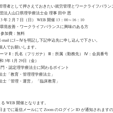
管理者として押さえておきたい就労管理とワークライフバラン
団法人山口県理学療法士会 理事 田中 恩
 年 2 月 7 日（日） WEB 開催 13：00～16：10
労環境改善・ワークライフバランスに興味のある方
名 参加費：無料
-mail にⅠ～Ⅳを明記し下記申込先に申し込んで下さい。
個人でお願いします。
ーマ Ⅱ：氏名（フリガナ） Ⅲ：所属（勤務先） Ⅳ：会員番号
 3年 1月 29日（金）
：専門・認定理学療法士に関わるポイント
法士「教育・管理理学療法士」
法士「管理・運営」 「臨床教育」
による WEB 開催となります。
までに返信メールにて Zoom のログイン ID が通知されます