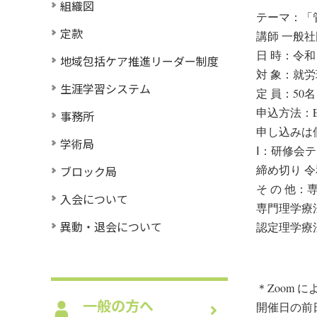
組織図
テーマ：「
定款
講師 一般社
日 時：令和 3
地域包括ケア推進リーダー制度
対 象：就
生涯学習システム
定 員：50
申込方法：E
事務所
申し込みは
学術局
Ⅰ：研修会テ
締め切り 令和
ブロック局
そ の 他
入会について
専門理学療
異動・退会について
認定理学療
＊Zoom 
一般の方へ
開催日の前日