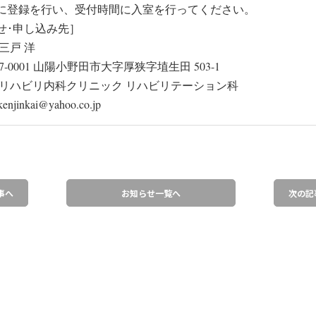
に登録を行い、受付時間に入室を行ってください。
せ･申し込み先］
三戸 洋
7‐0001 山陽小野田市大字厚狭字埴生田 503-1
苑リハビリ内科クリニック リハビリテーション科
enjinkai@yahoo.co.jp
事へ
お知らせ一覧へ
次の記