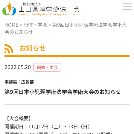
t
o
g
g
HOME
>
研修・学会
> 第9回日本小児理学療法学会学術大
l
会のお知らせ
e
n
a
お知らせ
v
i
g
a
2022.05.20
研修・学会
t
i
o
事務局：広報部
n
第9回日本小児理学療法学会学術大会のお知らせ
【大会概要】
開催期日：11月12日（土）・13日（日）