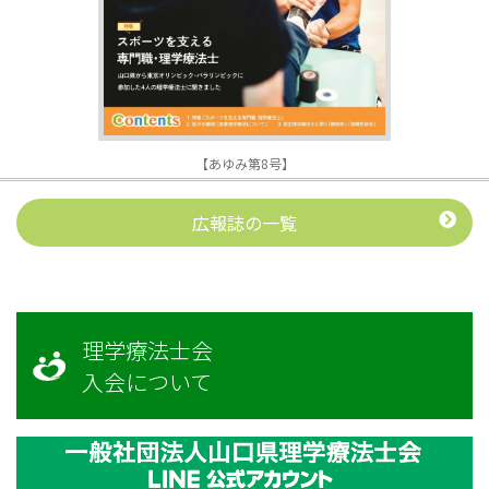
【あゆみ第8号】
広報誌の一覧
理学療法士会
入会について