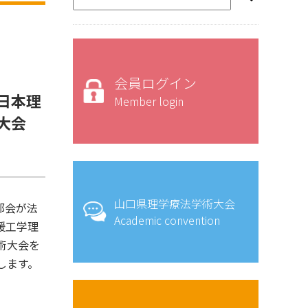
会員ログイン
日本理
Member login
大会
山口県理学療法学術大会
部会が法
Academic convention
援工学理
術大会を
します。