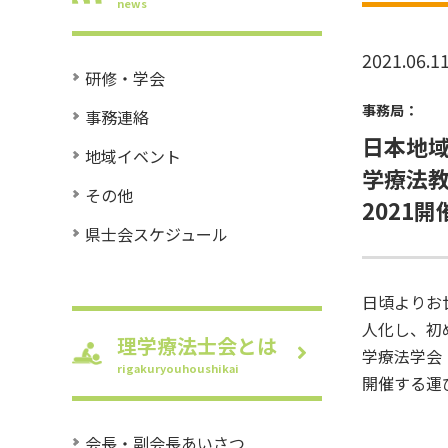
news
2021.06.1
研修・学会
事務局：
事務連絡
日本地
地域イベント
学療法
その他
2021
県士会スケジュール
日頃よりお
人化し、初
理学療法士会とは
学療法学会
rigakuryouhoushikai
開催する運
会長・副会長あいさつ