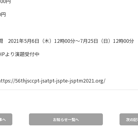
00円
0円
 2021年5月6日（木）12時00分～7月25日（日）12時00分
HPより演題受付中
s://56thjsccpt-jsatpt-jspte-jsptm2021.org/
事へ
お知らせ一覧へ
次の記