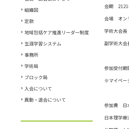
会期 212
組織図
会場 オン
定款
学術大会長
地域包括ケア推進リーダー制度
副学術大会
生涯学習システム
事務所
学術局
参加受付期間
ブロック局
※マイペー
入会について
異動・退会について
参加費 日本
日本理学療法