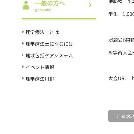
他職種 4,0
一般の方へ
generally
学生 1,00
理学療法士とは
演題受付期間
理学療法士になるには
※学術大会
地域包括ケアシステム
イベント情報
大会URL http
理学療法川柳
〈 前の記