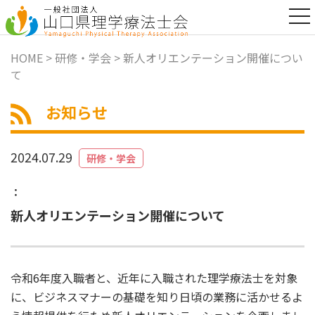
t
o
g
g
HOME
>
研修・学会
> 新人オリエンテーション開催につい
l
て
e
n
a
お知らせ
v
i
g
a
2024.07.29
研修・学会
t
i
o
：
n
新人オリエンテーション開催について
令和6年度入職者と、近年に入職された理学療法士を対象
に、ビジネスマナーの基礎を知り日頃の業務に活かせるよ