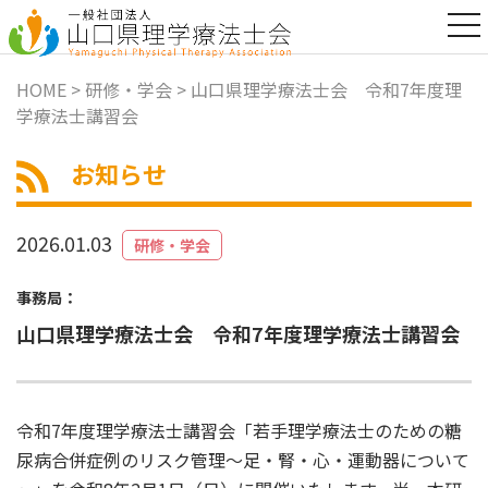
t
o
g
g
HOME
>
研修・学会
> 山口県理学療法士会 令和7年度理
l
学療法士講習会
e
n
a
お知らせ
v
i
g
a
2026.01.03
研修・学会
t
i
o
事務局：
n
山口県理学療法士会 令和7年度理学療法士講習会
令和7年度理学療法士講習会「若手理学療法士のための糖
尿病合併症例のリスク管理～足・腎・心・運動器について