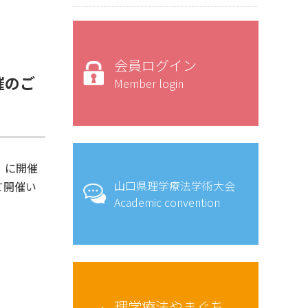
会員ログイン
催のご
Member login
）に開催
山口県理学療法学術大会
て開催い
Academic convention
理学療法やまぐち