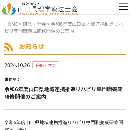
t
o
g
g
HOME
>
研修・学会
> 令和6年度山口県地域連携推進リハ
l
ビリ専門職養成研修開催のご案内
e
n
a
お知らせ
v
i
g
a
2024.10.26
研修・学会
t
i
o
事務局：
n
令和6年度山口県地域連携推進リハビリ専門職養成
研修開催のご案内
令和6年度山口県地域連携推進リハビリ専門職養成研修開