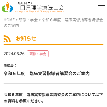
t
o
g
g
HOME
>
研修・学会
> 令和６年度 臨床実習指導者講習会
l
のご案内
e
n
a
お知らせ
v
i
g
a
2024.06.26
研修・学会
t
i
o
事務局：
n
令和６年度 臨床実習指導者講習会のご案内
令和６年度 臨床実習指導者講習会のご案内について以下
の資料を参照ください。