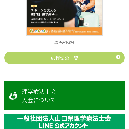
【あゆみ第8号】
広報誌の一覧
理学療法士会
入会について