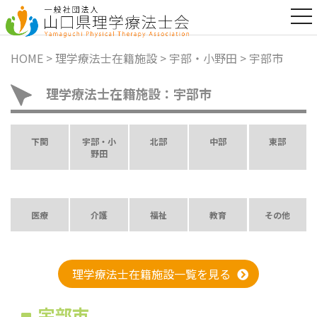
t
o
g
g
HOME
>
理学療法士在籍施設
>
宇部・小野田
>
宇部市
l
e
n
理学療法士在籍施設：宇部市
a
v
i
g
下関
宇部・小
北部
中部
東部
a
野田
t
i
o
n
医療
介護
福祉
教育
その他
理学療法士在籍施設一覧を見る
宇部市