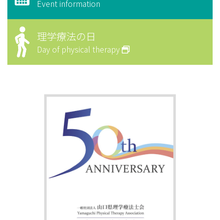
Event information
理学療法の日
Day of physical therapy