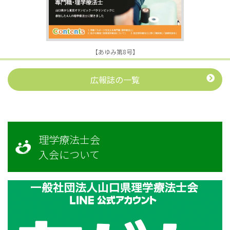
【あゆみ第8号】
広報誌の一覧
理学療法士会
入会について