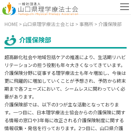
t
o
g
g
HOME
>
山口県理学療法士会とは
>
事務所
> 介護保険部
l
e
n
介護保険部
a
v
i
超高齢化社会や地域包括ケアの推進により、生活期リハビ
g
a
リテーションの担う役割も年々大きくなってきています。
t
介護保険分野に従事する理学療法士も年々増加し、今後は
i
o
更に飛躍的に増加していくことが予想され、予防から終末
n
期まで各フェーズにおいて、シームレスに関わっていく必
要があります。
介護保険部では、以下の3つが主な活動となっておりま
す。一つ目に、日本理学療法士協会からの介護保険に関す
る情報の窓口や3年毎に改正される介護保険制度に関する
情報収集・発信を行っております。2つ目に、山口県介護