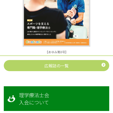
【あゆみ第8号】
広報誌の一覧
理学療法士会
入会について