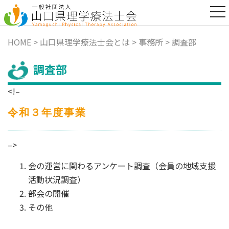
t
o
g
g
HOME
>
山口県理学療法士会とは
>
事務所
> 調査部
l
e
n
調査部
a
v
<!–
i
g
a
令和３年度事業
t
i
o
–>
n
会の運営に関わるアンケート調査（会員の地域支援
活動状況調査）
部会の開催
その他