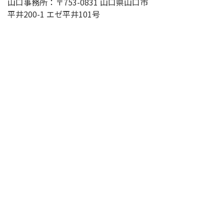
山口事務所：〒753-0831 山口県山口市
平井200-1 エゼ平井101号